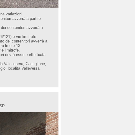
une variazioni.
enitori avverrà a partire
dei contenitori avverrà a
/121) e vie limitrofe.
to dei contenitori avverrà a
ro le ore 13.
e limitrofe.
ori dovrà essere effettuata
da Valcossera, Castiglione,
io, località Valleversa.
ASP.