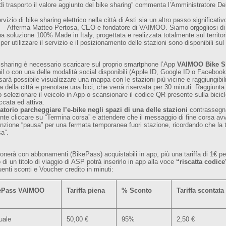
i di trasporto il valore aggiunto del bike sharing” commenta l’Amministratore 
vizio di bike sharing elettrico nella città di Asti sia un altro passo significati
ti. – Afferma Matteo Pertosa, CEO e fondatore di VAIMOO. Siamo orgogliosi di c
na soluzione 100% Made in Italy, progettata e realizzata totalmente sul territor
 per utilizzare il servizio e il posizionamento delle stazioni sono disponibili sul
e sharing è necessario scaricare sul proprio smartphone l’App
VAIMOO Bike S
il o con una delle modalità social disponibili (Apple ID, Google ID o Facebook
arà possibile visualizzare una mappa con le stazioni più vicine e raggiungibili
a della città e prenotare una bici, che verrà riservata per 30 minuti. Raggiunta 
 selezionare il veicolo in App o scansionare il codice QR presente sulla bicicl
occata ed attiva.
atorio parcheggiare l’e-bike negli spazi di una delle stazioni
contrassegna
nte cliccare su “Termina corsa” e attendere che il messaggio di fine corsa a
unzione “pausa” per una fermata temporanea fuori stazione, ricordando che la t
a”.
ionerà con abbonamenti (BikePass) acquistabili in app, più una tariffa di 1€ per
di un titolo di viaggio di ASP potrà inserirlo in app alla voce
“riscatta codice
enti sconti e Voucher credito in minuti:
ePass VAIMOO
Tariffa piena
% Sconto
Tariffa scontata
uale
50,00 €
95%
2,50 €