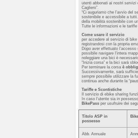
utenti abbonati ai nostri serviz
Cagliero”.
“Ci auguriamo che l’avvio del ser
sostenibile e accessibile a tut
della mobilità sostenibile con u
Tutte le informazioni e le tariffe
Come usare il servizio
per accedere al servizio di bik
registrandosi con la propria ema
Dopo aver effettuato l’accesso s
possibile navigare l’intera mapp
noleggiare una bici è necessario
“Inizia corsa” e la bici sarà sbl
Per terminare la corsa
è obblig
Successivamente, sarà sufficie
sempre possibile utilizzare la f
continua anche durante la “paus
Tariffe e Scontistiche
Il servizio di ebike sharing funz
In caso l’utente sia in possesso 
BikePass
per usufruire dei segu
Titolo ASP in
Bik
possesso
Abb. Annuale
Ann