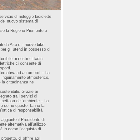
ervizio di noleggio biciclette
o del nuovo sistema di
verso la Regione Piemonte e
rati da Asp e il nuovo bike
 per gli utenti in possesso di
ibile ai nostri cittadini.
elettriche ci consente di
sporti.
alternativa ad automobili – ha
ll’inquinamento atmosferico,
 la cittadinanza ne
sostenibile. Grazie ai
grato tra i servizi di
rispettosa dell'ambiente – ha
rico come questo, fanno la
n’ottica di responsabilità
aggiunto il Presidente di
te alternativa all’utilizzo
è in corso l’acquisto di
rogetto, di offrire agli