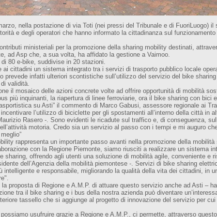
zo, nella postazione di via Toti (nei pressi del Tribunale e di FuoriLuogo) il s
utorità e degli operatori che hanno informato la cittadinanza sul funzionament
contributi ministeriali per la promozione della sharing mobility destinati, attra
te, ad Asp che, a sua volta, ha affidato la gestione a Vaimoo.
 di 80 e-bike, suddivise in 20 stazioni.
ire ai cittadini un sistema integrato tra i servizi di trasporto pubblico locale ope
o prevede infatti ulteriori scontistiche sull’utilizzo del servizio del bike sharing
di validità.
e il mosaico delle azioni concrete volte ad offrire opportunità di mobilità sosten
s più inquinanti, la riapertura di linee ferroviarie, ora il bike sharing con bici 
 trasportistica su Asti” il commento di Marco Gabusi, assessore regionale ai Tra
centivare l’utilizzo di biciclette per gli spostamenti all’interno della città in 
aurizio Rasero -. Sono evidenti le ricadute sul traffico e, di conseguenza, su
ll’attività motoria. Credo sia un servizio al passo con i tempi e mi auguro che
l meglio”
bility rappresenta un importante passo avanti nella promozione della mobilità 
llaborazione con la Regione Piemonte, siamo riusciti a realizzare un sistema inte
ke sharing, offrendo agli utenti una soluzione di mobilità agile, conveniente e 
sidente dell’Agenzia della mobilità piemontese -. Servizi di bike sharing elett
 intelligente e responsabile, migliorando la qualità della vita dei cittadini, in u
re".
la proposta di Regione e A.M.P. di attuare questo servizio anche ad Asti – ha 
zione tra il bike sharing e i bus della nostra azienda può diventare un’interessan
teriore tassello che si aggiunge al progetto di innovazione del servizio per cui 
ui possiamo usufruire grazie a Regione e A.M.P., ci permette, attraverso questo p