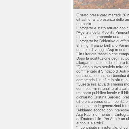
È stato presentato martedì 26 mar
cittadino, alla presenza delle a
trasporto.
Il progetto è stato attuato con 
l'Agenzia della Mobilità Piemon
Il servizio comprende una flotta
Il progetto ha l’obiettivo di offr
sharing. Il piano tariffario Vaimo
un titolo di viaggio Asp in corso 
“Un ulteriore tassello che compon
Dopo la sostituzione degli autobu
allargare il paniere dell’offerta
“Questo nuovo servizio mira ad in
commentato il Sindaco di Asti M
considerando anche i benefici de
comprenda l’utilità e lo sfrutti a
"Questa iniziativa di sharing mo
contributi ministeriali e alla co
trasporto pubblico locale e il bi
dichiarato Cristina Bargero, pre
differenza verso una mobilità più
anche verso le generazioni futu
“Abbiamo accolto con interesse 
Asp Fabrizio Imerito -. L’integra
dell’automobile. Per Asp è un ul
autobus elettrici”.
“Il contributo ministeriale, di c