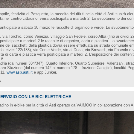
prile, festività di Pasquetta, la raccolta dei rifiuti nella città di Asti subirà alc
sta nel centro cittadino, verrà posticipata a martedì 2. Lo svuotamento dei cont
 anticipate a sabato 30 marzo le raccolte di organico e verde. Lo svuotamento 
via Torchio, corso Venezia, villaggio San Fedele, corso Alba (fino ai civici 276
posticipate a martedì 2 le raccolte di organico, carta e plastica. Lo svuotamen
ione dei sacchetti della plastica dovrà essere effettuata su strada comunale ent
ai civici 122/133), via Conte Verde, via al Duca, via Brovardi, via Foscolo e vi
lta di carta e plastica verrà posticipata a martedì 2. L’esposizione dei contenit
 6.
dria (dai numeri 334/347), Quarto Inferiore, Quarto Superiore, Valenzani, stra
ro Stazione (dal numero 142 al numero 178 – frazione Caniglie), località Pogg
611,
www.asp.asti.it
e app Junker.
a
 SERVIZIO CON LE BICI ELETTRICHE
ittadino in e-bike per la città di Asti operato da VAIMOO in collaborazione con 