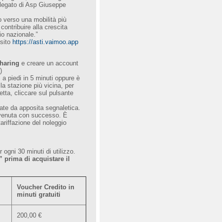
Delegato di Asp Giuseppe
vo verso una mobilità più
ontribuire alla crescita
io nazionale.”
 sito
https://asti.vaimoo.app
haring
e creare un account
)
 a piedi in 5 minuti oppure è
la stazione più vicina, per
etta, cliccare sul pulsante
te da apposita segnaletica.
vvenuta con successo. È
ariffazione del noleggio
 ogni 30 minuti di utilizzo.
”
prima di acquistare il
Voucher Credito in
minuti gratuiti
200,00 €