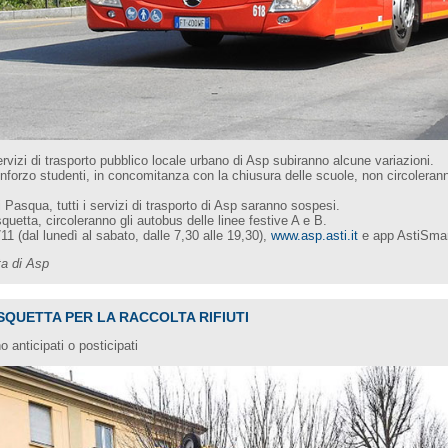
ervizi di trasporto pubblico locale urbano di Asp subiranno alcune variazioni.
i rinforzo studenti, in concomitanza con la chiusura delle scuole, non circoler
Pasqua, tutti i servizi di trasporto di Asp saranno sospesi.
squetta, circoleranno gli autobus delle linee festive A e B.
11 (dal lunedì al sabato, dalle 7,30 alle 19,30),
www.asp.asti.it
e app AstiSma
ta di Asp
ASQUETTA PER LA RACCOLTA RIFIUTI
no anticipati o posticipati